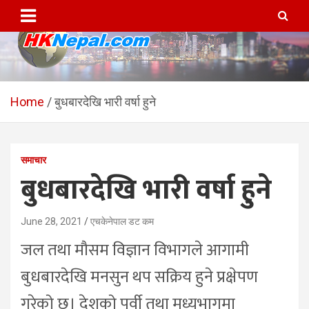
Skip
to
content
HKNepal.com – हङकङबाट
hknepal, hknepal.com, hk nepal, hk nepal com
सञ्चालित पहिलो नेपाली अनलाईन
Home
बुधबारदेखि भारी वर्षा हुने
पत्रिका
समाचार
बुधबारदेखि भारी वर्षा हुने
June 28, 2021
एचकेनेपाल डट कम
जल तथा मौसम विज्ञान विभागले आगामी
बुधबारदेखि मनसुन थप सक्रिय हुने प्रक्षेपण
गरेको छ। देशको पूर्वी तथा मध्यभागमा