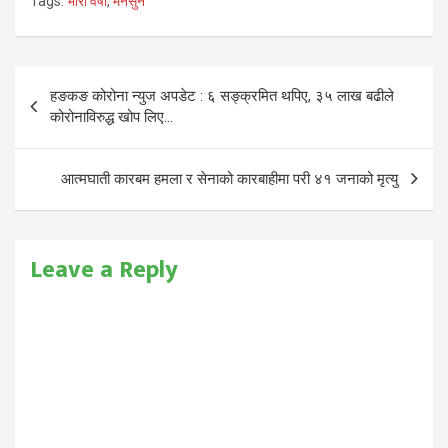
Tags:
भारी वर्षा
,
मनसुन
Post
हङकङ कोरोना न्युज अपडेट : ६ सङ्क्रमित थपिए, ३५ लाख बढीले
navigation
कोरोनाविरुद्ध खोप लिए…
आत्मघाती कारबम हमला र सेनाको कारबाहीमा परी ४१ जनाको मृत्यु
Leave a Reply