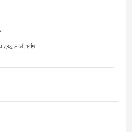
न
श्रद्धाञ्जली अर्पण