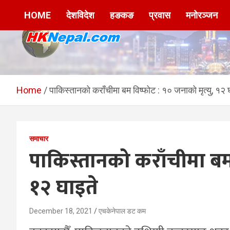
Skip
HOME
देशविदेश
हङकङ
प्रवास
मनोरञ्जन
to
content
HKNepal.com –
hknepal, hknepal.com, hk nepal, hk nepal com
हङकङबाट सञ्चालित पहिलो
Home
पाकिस्तानको कराँचीमा बम विष्फोट : १० जनाको मृत्यु, १२ 
नेपाली अनलाईन पत्रिका
समाचार
पाकिस्तानको कराँचीमा बम 
१२ घाइते
December 18, 2021
एचकेनेपाल डट कम