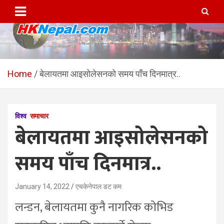
Skip
to
content
HKNepal.com – हङकङबाट
hknepal, hknepal.com, hk nepal, hk nepal com
सञ्चालित पहिलो नेपाली अनलाईन
Home
बेलायतमा आइसोलेसनको समय पाँच दिनमात्र..
पत्रिका
विश्व
समाचार
बेलायतमा आइसोलेसनको
समय पाँच दिनमात्र..
January 14, 2022
एचकेनेपाल डट कम
लन्डन, बेलायतमा कुनै नागरिक कोभिड