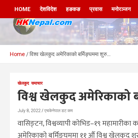
Skip
HOME
देशविदेश
हङकङ
प्रवास
मनोरञ्जन
to
content
HKNepal.com –
hknepal, hknepal.com, hk nepal, hk nepal com
हङकङबाट सञ्चालित पहिलो
Home
विश्व खेलकुद अमेरिकाको बर्मिङ्घममा शुरु…
नेपाली अनलाईन पत्रिका
खेलकुद
समाचार
विश्व खेलकुद अमेरिकाको ब
July 8, 2022
एचकेनेपाल डट कम
वासिङ्टन, विश्वव्यापी कोभिड–१९ महामारीका क
अमेरिकाको बर्मिङ्घममा ११ औं विश्व खेलकुद श