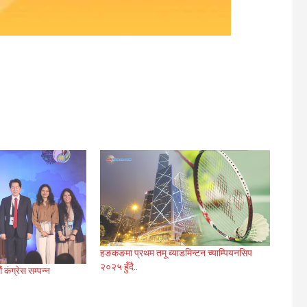
हङकङमा प्रथम तमू ब्याडमिन्टन च्याम्पियनसिप
२०२५ हुँदै..
ंग्रेस सम्पन्न