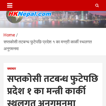
Skip
to
content
HKNepal.com – हङकङबाट
hknepal, hknepal.com, hk nepal, hk nepal com
सञ्चालित पहिलो नेपाली अनलाईन
Home
सप्तकोसी तटबन्ध फुटेपछि प्रदेश १ का मन्त्री कार्की स्थलगत
पत्रिका
अनुगमनमा
समाचार
सप्तकोसी तटबन्ध फुटेपछि
प्रदेश १ का मन्त्री कार्की
स्थलगत अनुगमनमा