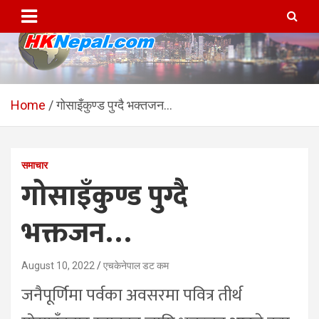
Skip
to
content
HKNepal.com – हङकङबाट
hknepal, hknepal.com, hk nepal, hk nepal com
सञ्चालित पहिलो नेपाली अनलाईन
Home
गोसाइँकुण्ड पुग्दै भक्तजन…
पत्रिका
समाचार
गोसाइँकुण्ड पुग्दै
भक्तजन…
August 10, 2022
एचकेनेपाल डट कम
जनैपूर्णिमा पर्वका अवसरमा पवित्र तीर्थ