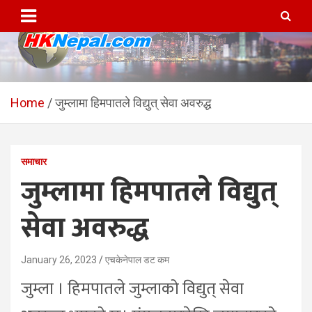
Skip
to
content
HKNepal.com – हङकङबाट
hknepal, hknepal.com, hk nepal, hk nepal com
सञ्चालित पहिलो नेपाली अनलाईन
Home
जुम्लामा हिमपातले विद्युत् सेवा अवरुद्ध
पत्रिका
समाचार
जुम्लामा हिमपातले विद्युत्
सेवा अवरुद्ध
January 26, 2023
एचकेनेपाल डट कम
जुम्ला । हिमपातले जुम्लाको विद्युत् सेवा