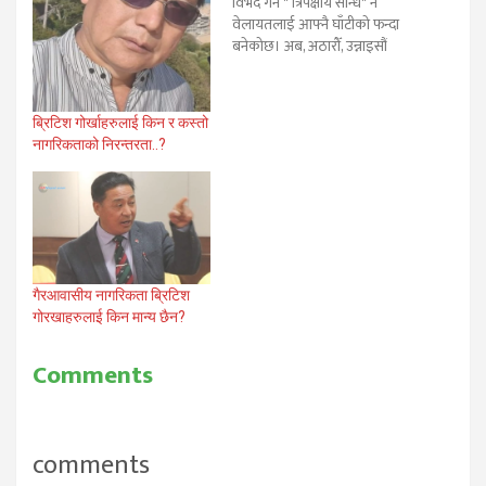
विभेद गर्ने " त्रिपक्षीय सन्धि" नै
वेलायतलाई आफ्नै घाँटीको फन्दा
बनेकोछ। अब, अठारौँ, उन्नाइसौं
शताब्दीको जस्तो विश्व रहेन । जति
बेला बेलायतले गोरखाहरुलाई
एउटा ब्रिटिश आर्मीको आइडी कार्ड
ब्रिटिश गोर्खाहरुलाई किन र कस्तो
देखाएर विश्वका कुनै पनि देशमा
नागरिकताको निरन्तरता..?
पुर्याएर भाडामा युद्ध लडाउन
सक्दथ्यो। तर अहिलेको २१अौं…
गैरआवासीय नागरिकता ब्रिटिश
गोरखाहरुलाई किन मान्य छैन?
Comments
comments