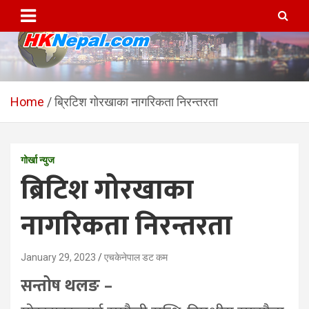
Skip
to
content
HKNepal.com – हङकङबाट
hknepal, hknepal.com, hk nepal, hk nepal com
सञ्चालित पहिलो नेपाली अनलाईन
Home
ब्रिटिश गोरखाका नागरिकता निरन्तरता
पत्रिका
गोर्खा न्युज
ब्रिटिश गोरखाका
नागरिकता निरन्तरता
January 29, 2023
एचकेनेपाल डट कम
सन्तोष थलङ –