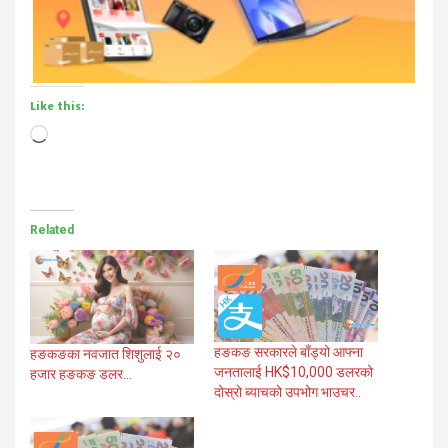
Like this:
Loading…
Related
हङकङ सरकारले बाँड्यो आफ्ना
हङकङका नवजात शिशुलाई २०
जनतालाई HK$10,000 डलरको
हजार हङकङ डलर…
दोस्रो ब्याचको उपभोग भाउचर..