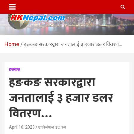
Skip
to
content
HKNepal.com – हङकङबाट
hknepal, hknepal.com, hk nepal, hk nepal com
सञ्चालित पहिलो नेपाली अनलाईन
Home
हङकङ सरकारद्वारा जनतालाई ३ हजार डलर वितरण…
पत्रिका
हङकङ
हङकङ सरकारद्वारा
जनतालाई ३ हजार डलर
वितरण…
April 16, 2023
एचकेनेपाल डट कम