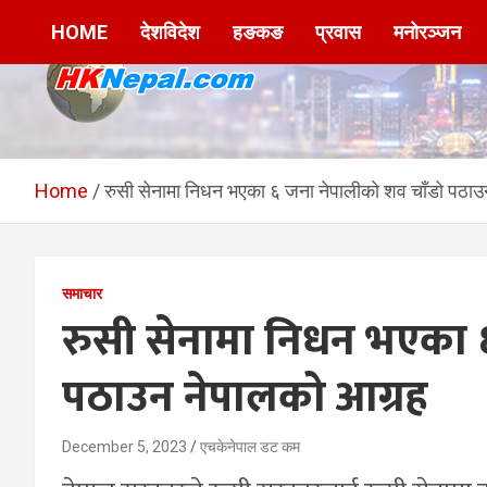
Skip
HOME
देशविदेश
हङकङ
प्रवास
मनोरञ्जन
to
content
HKNepal.com –
hknepal, hknepal.com, hk nepal, hk nepal com
हङकङबाट सञ्चालित पहिलो
Home
रुसी सेनामा निधन भएका ६ जना नेपालीको शव चाँडो पठा
नेपाली अनलाईन पत्रिका
समाचार
रुसी सेनामा निधन भएका 
पठाउन नेपालको आग्रह
December 5, 2023
एचकेनेपाल डट कम