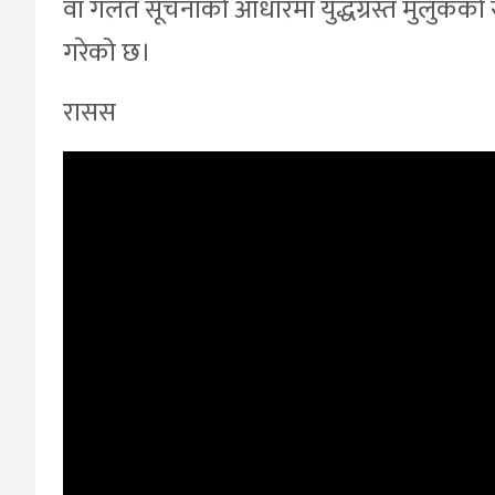
वा गलत सूचनाको आधारमा युद्धग्रस्त मुलुकको सेना
गरेको छ।
रासस