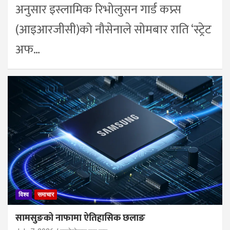
अनुसार इस्लामिक रिभोलुसन गार्ड कप्र्स
(आइआरजीसी)को नौसेनाले सोमबार राति ‘स्ट्रेट
अफ…
विश्व
समाचार
सामसुङको नाफामा ऐतिहासिक छलाङ