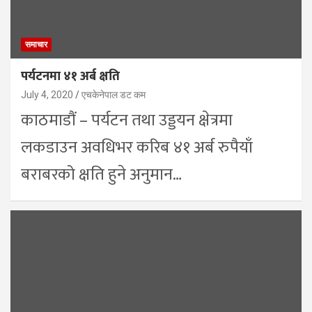
समाचार
पर्यटनमा ४१ अर्ब क्षति
July 4, 2020
एचकेनेपाल डट कम
काठमाडौं – पर्यटन तथा उड्डयन क्षेत्रमा
लकडाउन अवधिभर करिब ४१ अर्ब रुपैयाँ
बराबरको क्षति हुने अनुमान…