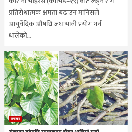
कोरोना भाइरस (कोभिड–१९) बाट लड्न रोग
प्रतिरोधात्मक क्षमता बढाउन मानिसले
आयुर्वेदिक औषधि जथाभावी प्रयोग गर्न
थालेको…
समाचार