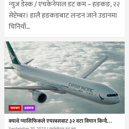
न्युज डेस्क / एचकेनेपाल डट कम – हङकङ, २२
सेप्टेम्बर। हालै हङकङबाट लन्डन जाने उडानमा
चिनियाँ…
समाचार
हङकङ
क्याथे प्यासिफिकले एयरबसबाट ३२ वटा विमान किन्दै…
September 30, 2023
एचकेनेपाल डट कम