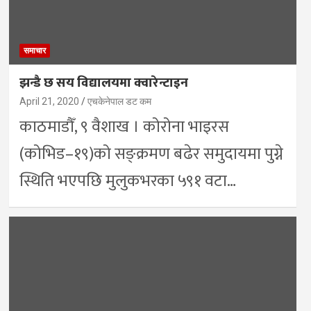
समाचार
झन्डै छ सय विद्यालयमा क्वारेन्टाइन
April 21, 2020
एचकेनेपाल डट कम
काठमाडौँ, ९ वैशाख । कोरोना भाइरस
(कोभिड–१९)को सङ्क्रमण बढेर समुदायमा पुग्ने
स्थिति भएपछि मुलुकभरका ५९१ वटा…