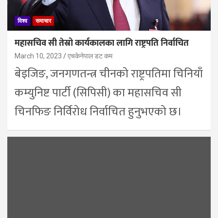
विश्व
समाचार
महासचिव सी तेस्रो कार्यकालका लागि राष्ट्रपति निर्वाचित
March 10, 2023
एचकेनेपाल डट कम
बेइजिङ, जनगणतन्त्र चीनको राष्ट्रपतिमा चिनियाँ
कम्युनिष्ट पार्टी (सिपिसी) का महासचिव सी
चिनफिङ निर्विरोध निर्वाचित हुनुभएको छ।