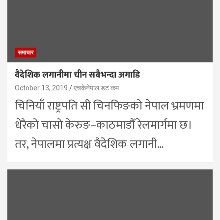
समाचार
वैदेशिक लगानीमा चीन सबैभन्दा अगाडि
October 13, 2019
एचकेनेपाल डट कम
चिनियाँ राष्ट्रपति सी चिनफिङको नेपाल भ्रमणमा
धेरैको चासो केरुङ–काठमाडौँ रेलमार्गमा छ।
तर, नेपालमा प्रत्यक्ष वैदेशिक लगानी…