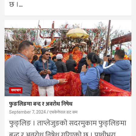
छ ।…
समाचार
फुङलिङमा बन्द र अवरोध निषेध
September 7, 2024
एचकेनेपाल डट कम
फुङ्लिङ । ताप्लेजुङको सदरमुकाम फुङ्लिङमा
बन्द र अवरोध निषेध गरिएको छ । पाथीभरा