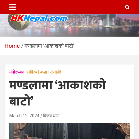
Skip
to
content
HKNepal.com – हङकङबाट
hknepal, hknepal.com, hk nepal, hk nepal com
सञ्चालित पहिलो नेपाली अनलाईन
Home
मण्डलामा ‘आकाशको बाटो’
पत्रिका
मनोरञ्जन
साहित्य | कला | संस्कृति
मण्डलामा ‘आकाशको
बाटो’
March 12, 2024
विजय थापा