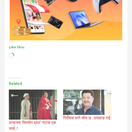
Like this:
Loading…
Related
निर्देशक बन्ने सोच छ : दयाहाङ राई
लन्डनमा ‘भिमसेन थापा’ नाटक एक
चर्चा..!