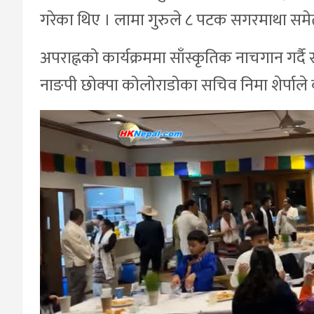
गरेका थिए । लामा गुरुले ८ पटक सगरमाथा 
अपराह्नको कार्यक्रममा साँस्कृतिक नाचगान गर्दै
नाङपी छोक्पा कोलोराडोका सचिव निमा शेर्पाले