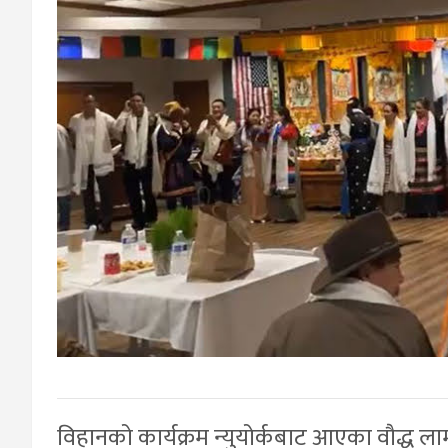
विहानको कार्यक्रम न्युयोर्कबाट आएका वौद्ध 