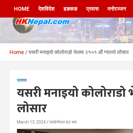
Skip
HOME
देशविदेश
हङकङ
प्रवास
मनोरञ्जन
to
content
HKNepal.com –
hknepal, hknepal.com, hk nepal, hk nepal com
हङकङबाट सञ्चालित पहिलो
Home
यसरी मनाइयो कोलोराडो भेलमा २१५१ औं ग्याल्पो लोसार
नेपाली अनलाईन पत्रिका
प्रवास
यसरी मनाइयो कोलोराडो भे
लोसार
March 13, 2024
एचकेनेपाल डट कम