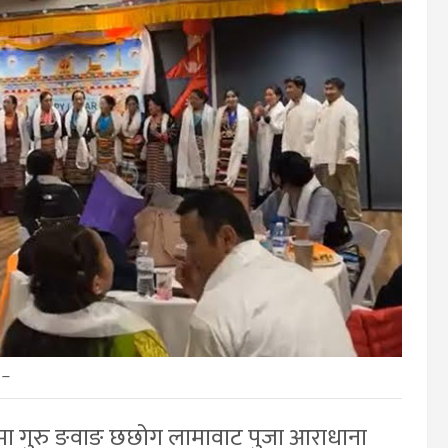
–
लामा गुरु ङवाङ छछोग लामावाट पुजा आराधाना