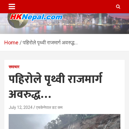
Skip
to
content
HKNepal.com – हङकङबाट
hknepal, hknepal.com, hk nepal, hk nepal com
सञ्चालित पहिलो नेपाली अनलाईन
Home
पहिरोले पृथ्वी राजमार्ग अवरुद्ध…
पत्रिका
समाचार
पहिरोले पृथ्वी राजमार्ग
अवरुद्ध…
July 12, 2024
एचकेनेपाल डट कम