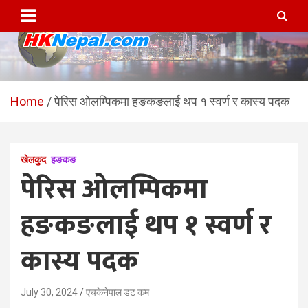
Skip
to
content
HKNepal.com – हङकङबाट
hknepal, hknepal.com, hk nepal, hk nepal com
सञ्चालित पहिलो नेपाली अनलाईन
Home
पेरिस ओलम्पिकमा हङकङलाई थप १ स्वर्ण र कास्य पदक
पत्रिका
खेलकुद
हङकङ
पेरिस ओलम्पिकमा
हङकङलाई थप १ स्वर्ण र
कास्य पदक
July 30, 2024
एचकेनेपाल डट कम