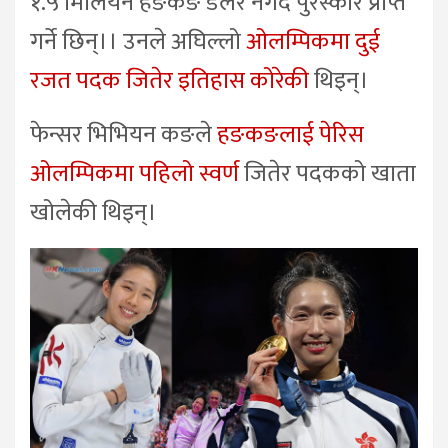
१.५ मिलियन हङकङ डलर नगद पुरस्कार प्राप्त
गर्ने छिन्।। उनले अघिल्लो
ओलम्पिकमा दुई
रजत पदक जितेर इतिहास कोरेकी
थिइन्।
फेन्सर भिभियन कङले
हङकङलाई पेरिस
ओलम्पिकमा पहिलो स्वर्ण
जितेर पदकको खाता
खोलेकी थिइन्।