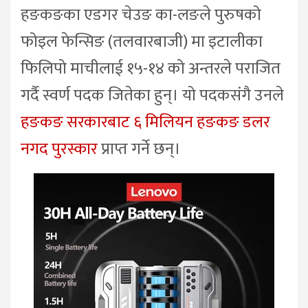
हङकङका एडगर चेउङ का-लङले पुरुषको
फोइल फेन्सिङ (तलवारबाजी) मा इटालीका
फिलिपो माचीलाई १५-१४ को अन्तरले पराजित
गर्दै स्वर्ण पदक जितेका हुन्। यो पदकसंगै उनले
हङकङ सरकारबाट ६ मिलियन हङकङ डलर
नगद पुरस्कार
प्राप्त गर्ने छन्।