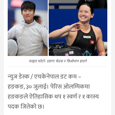
फाइल फोटोः एडगर चेउङ र सिओभान हाउगे
न्युज डेस्क / एचकेनेपाल डट कम –
हङकङ, ३० जुलाई। पेरिस ओलम्पिकमा
हङकङले ऐतिहासिक थप १ स्वर्ण र १ कास्य
पदक जितेको छ।