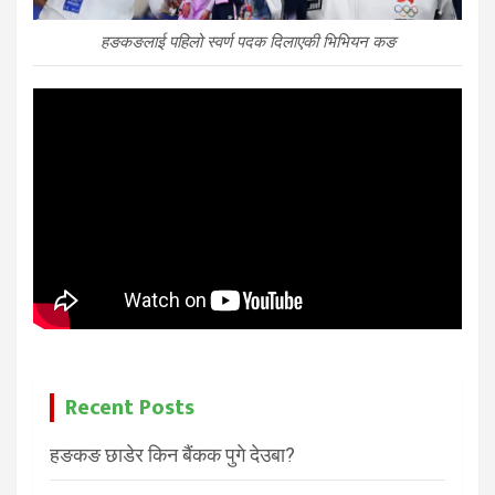
हङकङलाई पहिलो स्वर्ण पदक दिलाएकी भिभियन कङ
Recent Posts
हङकङ छाडेर किन बैंकक पुगे देउबा?