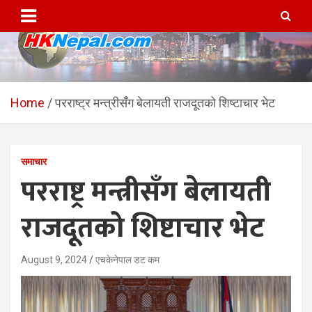
Skip
to
content
HKNepal.com – हङकङबाट
hknepal, hknepal.com, hk nepal, hk nepal com
सञ्चालित पहिलो नेपाली अनलाईन
Home
परराष्ट्र मन्त्रीसँग बेलायती राजदूतको शिष्टाचार भेट
पत्रिका
समाचार
परराष्ट्र मन्त्रीसँग बेलायती
राजदूतको शिष्टाचार भेट
August 9, 2024
एचकेनेपाल डट कम