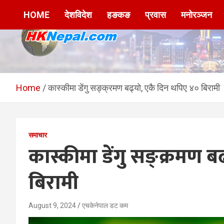
Skip
HOME
देशविदेश
हङकङ
प्रवास
मनोरञ्जन
to
content
HKNepal.com –
hknepal, hknepal.com, hk nepal, hk nepal com
हङकङबाट सञ्चालित पहिलो
Home
कास्कीमा डेंगु सङ्क्रमण बढ्यो, एकै दिन थपिए ४० बिरामी
नेपाली अनलाईन पत्रिका
समाचार
कास्कीमा डेंगु सङ्क्रमण 
बिरामी
August 9, 2024
एचकेनेपाल डट कम