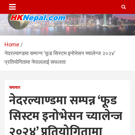
Skip
to
content
HKNepal.com – हङकङबाट
hknepal, hknepal.com, hk nepal, hk nepal com
सञ्चालित पहिलो नेपाली अनलाईन
Home
नेदरल्याण्डमा सम्पन्न ‘फूड सिस्टम इनोभेसन च्यालेन्ज २०२४’
पत्रिका
प्रतियोगितामा नेपाललाई सफलता
समाचार
नेदरल्याण्डमा सम्पन्न ‘फूड
सिस्टम इनोभेसन च्यालेन्ज
२०२४’ प्रतियोगितामा