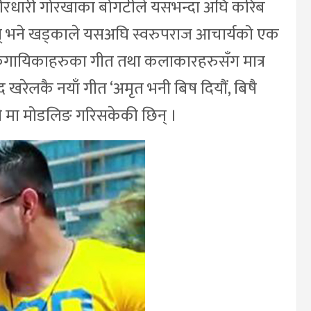
शरीरधारी गोरखाका बोगटीले यसभन्दा अघि करिब
् भने खड्काले यसअघि स्वरुपराज आचार्यको एक
कगायिकाहरुका गीत तथा कलाकारहरुसँग मात्र
 खरेलकै नयाँ गीत ‘अमृत भनी बिष दियौं, बिषै
 भन्ने मा मोडलिङ गरिसकेकी छिन् ।