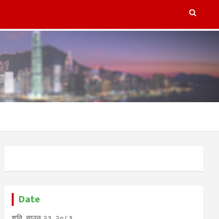
lugins/refresh-post-page-wud/refresh-post-page-wud.php
on
Date
शनि, साउन २३, २०८३