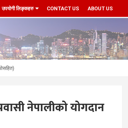
उपयोगी लिङ्कहरु
CONTACT US
ABOUT US
r/www/vhosts/hknepal.com/httpdocs/deshbidesh/wp-content/p
ियोसहित)
प्रवासी नेपालीको योगदान