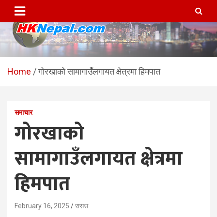
Skip
to
content
HKNepal.com – हङकङबाट
hknepal, hknepal.com, hk nepal, hk nepal com
सञ्चालित पहिलो नेपाली अनलाईन
Home
गोरखाको सामागाउँलगायत क्षेत्रमा हिमपात
पत्रिका
समाचार
गोरखाको
सामागाउँलगायत क्षेत्रमा
हिमपात
February 16, 2025
रासस