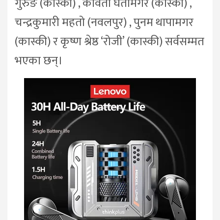
गुरुङ (कास्की) , कविता घर्तीमगर (कास्की) ,
चन्द्रकुमारी महतो (नवलपुर) , पुनम थापामगर
(कास्की) र कृष्ण श्रेष्ठ ‘रोजी’ (कास्की) सर्वसम्मत
भएका छन्।