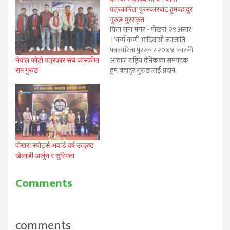
पत्रकारिता पुरस्कारबाट हुमबहादुर
गुरुङ पुरस्कृत
गिता राना मगर - पोखरा, २९ असार
। ‘कर्म कर्ण’ आदिवासी जनजाति
पत्रकारिता पुरस्कार २०७४ कास्की
आवाज राष्ट्रिय दैनिकका सम्पादक
नेपाल फोटो पत्रकार संघ कास्कीमा
हुम बहादुर गुरुङलाई प्रदान
राम गुरुङ
गरिएको छ। समाजसेवी तथा तमु
धीं नेपालका अध्यक्ष कर्म गुरुङद्वारा
आफ्नो वैवाहिक समारोहको
वर्षगांठको अवसरमा स्थापित
आदिवासी जनजाति पत्रकार
महासंघ(फोनिज) कास्कीद्वारा प्रदान
गरिदै आइएको पुरस्कार
पोखरा स्पोर्ट्स अवार्ड वर्ष उत्कृष्ट
आदिवासी…
खेलाडी अर्जुन र सुस्मिता
Comments
comments