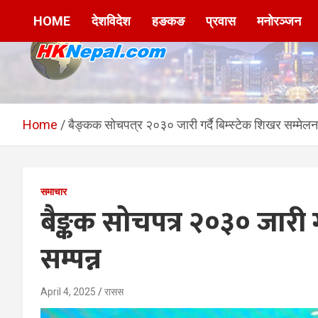
Skip
HOME
देशविदेश
हङकङ
प्रवास
मनोरञ्जन
to
content
HKNepal.com –
hknepal, hknepal.com, hk nepal, hk nepal com
हङकङबाट सञ्चालित पहिलो
Home
बैङ्कक सोचपत्र २०३० जारी गर्दै बिम्स्टेक शिखर सम्मेलन
नेपाली अनलाईन पत्रिका
समाचार
बैङ्कक सोचपत्र २०३० जारी ग
सम्पन्न
April 4, 2025
रासस