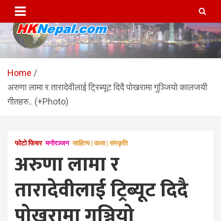
Skip
to
content
HKNepal.com – हङकङबाट
hknepal, hknepal.com, hk nepal, hk nepal com
सञ्चालित पहिलो नेपाली अनलाईन
Home
अरुणा लामा र तारादेवीलाई ट्रिब्यूट दिदै पोखरामा गुञ्जियो कालजयी
पत्रिका
गीतहरु.. (+Photo)
फोटो फिचर
मनोरञ्जन
साहित्य | कला | संस्कृति
अरुणा लामा र
तारादेवीलाई ट्रिब्यूट दिदै
पोखरामा गुञ्जियो