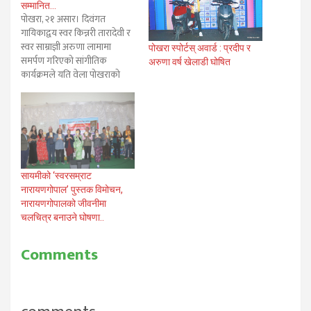
सम्मानित…
पोखरा, २१ असार। दिवंगत
गायिकाद्वय स्वर किन्नरी तारादेवी र
स्वर साम्राज्ञी अरुणा लामामा
पोखरा स्पोर्टस् अवार्ड : प्रदीप र
समर्पण गरिएको सांगीतिक
अरुणा वर्ष खेलाडी घोषित
कार्यक्रमले यति वेला पोखराको
आकाशलाई ढपक्कै ढाकेको छ।
पोखरेली सुगम संगीतमा समर्पित
गायिकाहरुले तेश्रो संस्करणका
रुपमा आयोजना गरेको “रारा टेस्ट
अफ हार्मोनः धुनहरुमा तारादेवी र
अरुणा लामा” कार्यक्रममा गाइएका
गीतहरुले अहिले पोखराको
सायमीको ‘स्वरसम्राट
सांगीतिक आकाश…
नारायणगोपाल’ पुस्तक विमोचन,
नारायणगोपालको जीवनीमा
चलचित्र बनाउने घोषणा..
Comments