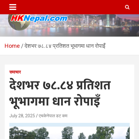
Skip
to
content
HKNepal.com – हङकङबाट
hknepal, hknepal.com, hk nepal, hk nepal com
सञ्चालित पहिलो नेपाली अनलाईन
Home
देशभर ७८.८४ प्रतिशत भूभागमा धान रोपाइँ
पत्रिका
समाचार
देशभर ७८.८४ प्रतिशत
भूभागमा धान रोपाइँ
July 28, 2025
एचकेनेपाल डट कम