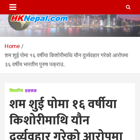
Skip
to
content
HKNepal.com – हङकङबाट
hknepal, hknepal.com, hk nepal, hk nepal com
सञ्चालित पहिलो नेपाली अनलाईन
Home
शम शुई पोमा १६ वर्षीया किशोरीमाथि यौन दुर्व्यवहार गरेको आरोपमा
पत्रिका
३६ वर्षीय भारतीय पुरुष पक्राउ..
सिफारिस
हङकङ
शम शुई पोमा १६ वर्षीया
किशोरीमाथि यौन
दुर्व्यवहार गरेको आरोपमा