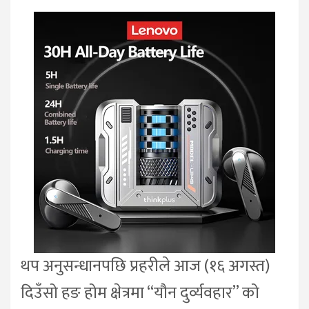
थप अनुसन्धानपछि प्रहरीले आज (१६ अगस्त)
दिउँसो हङ होम क्षेत्रमा “यौन दुर्व्यवहार” को