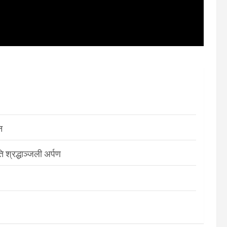
न
श्रद्धाञ्जली अर्पण