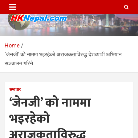
Skip
to
content
HKNepal.com – हङकङबाट
hknepal, hknepal.com, hk nepal, hk nepal com
सञ्चालित पहिलो नेपाली अनलाईन
Home
‘जेनजी’ को नाममा भइरहेको अराजकताविरुद्ध देशव्यापी अभियान
पत्रिका
सञ्चालन गरिने
समाचार
‘जेनजी’ को नाममा
भइरहेको
अराजकताविरुद्ध