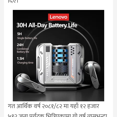
दिए।
गत आर्थिक वर्ष २०८१/८२ मा यहाँ १२ हजार
५१२ जना पर्यटक भित्रिएकामा यो वर्ष त्यसभन्दा