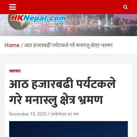
Skip
to
content
HKNepal.com – हङकङबाट
hknepal, hknepal.com, hk nepal, hk nepal com
सञ्चालित पहिलो नेपाली अनलाईन
Home
आठ हजारबढी पर्यटकले गरे मनास्लु क्षेत्र भ्रमण
पत्रिका
समाचार
आठ हजारबढी पर्यटकले
गरे मनास्लु क्षेत्र भ्रमण
November 19, 2025
एचकेनेपाल डट कम