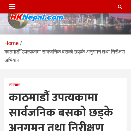
Skip
to
content
HKNepal.com – हङकङबाट
hknepal, hknepal.com, hk nepal, hk nepal com
सञ्चालित पहिलो नेपाली अनलाईन
Home
काठमाडौँ उपत्यकामा सार्वजनिक बसको छड्के अनुगमन तथा निरीक्षण
पत्रिका
अभियान
समाचार
काठमाडौँ उपत्यकामा
सार्वजनिक बसको छड्के
अनुगमन तथा निरीक्षण