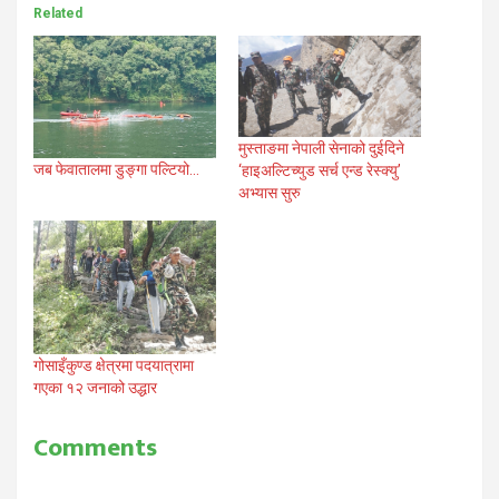
Related
मुस्ताङमा नेपाली सेनाको दुईदिने
जब फेवातालमा डुङ्गा पल्टियो…
‘हाइअल्टिच्युड सर्च एन्ड रेस्क्यु’
अभ्यास सुरु
गोसाइँकुण्ड क्षेत्रमा पदयात्रामा
गएका १२ जनाको उद्धार
Comments