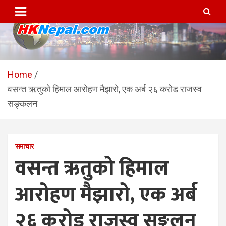
Skip
to
content
HKNepal.com – हङकङबाट
hknepal, hknepal.com, hk nepal, hk nepal com
सञ्चालित पहिलो नेपाली अनलाईन
Home
वसन्त ऋतुको हिमाल आरोहण मैझारो, एक अर्ब २६ करोड राजस्व
पत्रिका
सङ्कलन
समाचार
वसन्त ऋतुको हिमाल
आरोहण मैझारो, एक अर्ब
२६ करोड राजस्व सङ्कलन