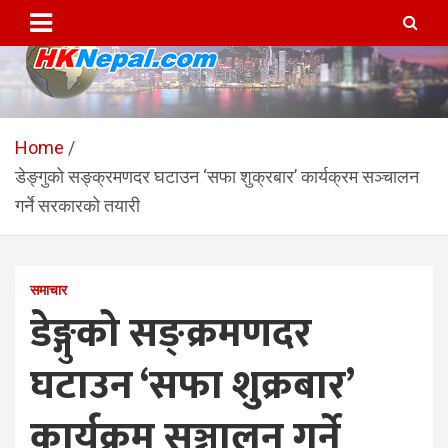
Skip
to
content
HKNepal.com – हङकङबाट
hknepal, hknepal.com, hk nepal, hk nepal com
सञ्चालित पहिलो नेपाली अनलाईन
Home
डेङ्गुको सङ्क्रमणदर घटाउन ‘सफा शुक्रबार’ कार्यक्रम सञ्चालन
पत्रिका
गर्ने सरकारको तयारी
समाचार
डेङ्गुको सङ्क्रमणदर
घटाउन ‘सफा शुक्रबार’
कार्यक्रम सञ्चालन गर्ने