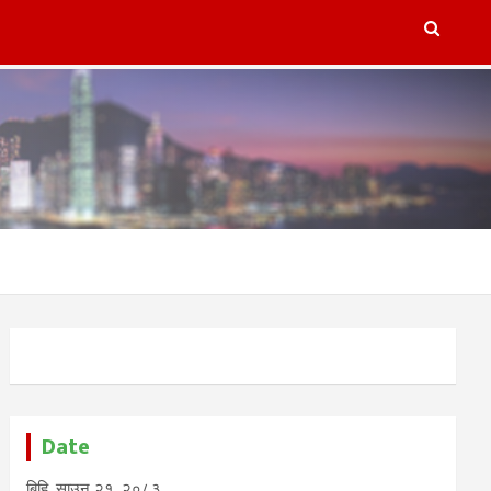
lugins/refresh-post-page-wud/refresh-post-page-wud.php
on
Date
बिहि, साउन २१, २०८३