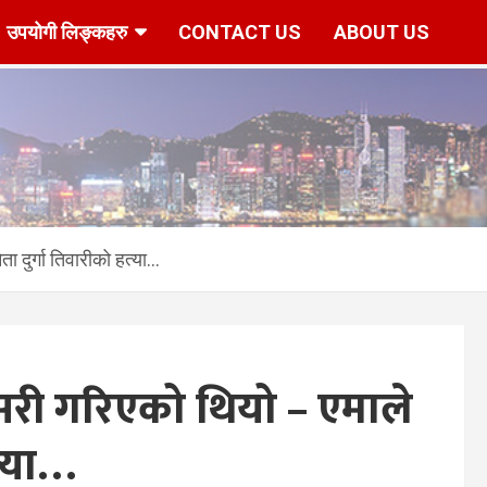
उपयोगी लिङ्कहरु
CONTACT US
ABOUT US
r/www/vhosts/hknepal.com/httpdocs/deshbidesh/wp-content/p
ा दुर्गा तिवारीको हत्या…
सरी गरिएको थियो – एमाले
त्या…