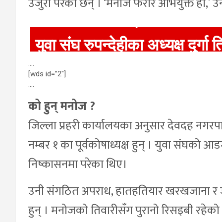
उजुरी परेका छन् । ‘मनोज फरार अभियुक्त हो,’ उ
यसकारण हत्या भएको थियो -
युवा संघ रुपन्देहीका अध्यक्ष दुर्गा 
….
[wds id=”2″]
….
को हुन् मनोज ?
जिल्ला प्रहरी कार्यालयका अनुसार देवदह नगरपालि
नम्बर १ का पूर्वकोषाध्यक्ष हुन् । युवा संघको 
निष्कासनमा परेका थिए।
उनी संगठित अपराध, हातहतियार खरखजाना र ज्यान 
हुन् । मनोजको तिवारीसँग पुरानो रिसइबी रहेको