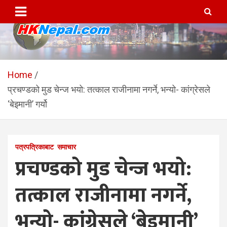
Skip
to
content
HKNepal.com – हङकङबाट
hknepal, hknepal.com, hk nepal, hk nepal com
सञ्चालित पहिलो नेपाली अनलाईन
Home
प्रचण्डको मुड चेन्ज भयो: तत्काल राजीनामा नगर्ने, भन्यो- कांग्रेसले
पत्रिका
‘बेइमानी’ गर्यो
पत्रपत्रिकाबाट
समाचार
प्रचण्डको मुड चेन्ज भयो:
तत्काल राजीनामा नगर्ने,
भन्यो- कांग्रेसले ‘बेइमानी’