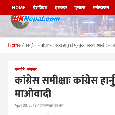
Skip
HOME
देशविदेश
हङकङ
प्रवास
मनोरञ्जन
to
content
HKNepal.com –
hknepal, hknepal.com, hk nepal, hk nepal com
हङकङबाट सञ्चालित पहिलो
Home
कांग्रेस समीक्षाः कांग्रेस हार्नुको प्रमुख कारण एमाले र मा
नेपाली अनलाईन पत्रिका
राजनीति
समाचार
कांग्रेस समीक्षाः कांग्रेस ह
माओवादी
April 30, 2018
एचकेनेपाल डट कम