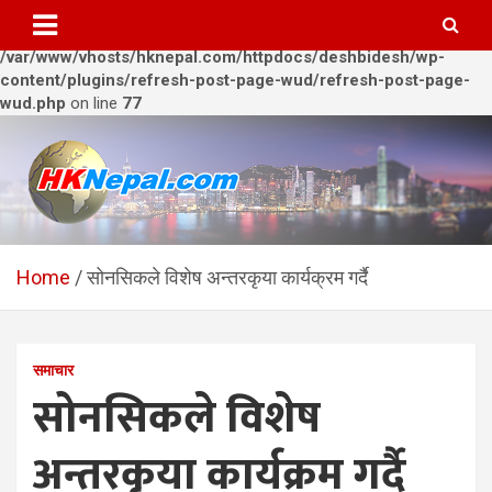
Warning
: Trying to access array offset on value of type bool in
/var/www/vhosts/hknepal.com/httpdocs/deshbidesh/wp-
content/plugins/refresh-post-page-wud/refresh-post-page-
wud.php
on line
77
Skip
to
content
HKNepal.com – हङकङबाट
hknepal, hknepal.com, hk nepal, hk nepal com
सञ्चालित पहिलो नेपाली अनलाईन
Home
सोनसिकले विशेष अन्तरकृया कार्यक्रम गर्दै
पत्रिका
समाचार
सोनसिकले विशेष
अन्तरकृया कार्यक्रम गर्दै