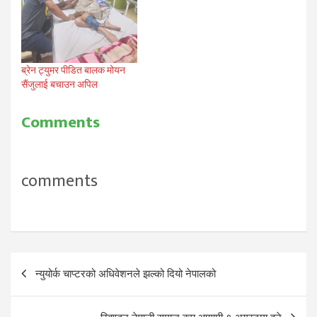
संचालित परदेशी लाईफ डट कमले
आफ्नो पाचौ वार्षिक उत्सवको
अवसरमा सउलमा गर्न…
ब्रेन ट्युमर पीडित बालक मोयन
सैंजुलाई बचाउन अपिल
Comments
comments
Post
न्युयोर्क चाप्टरको अधिवेशनले झल्को दियो नेपालको
navigation