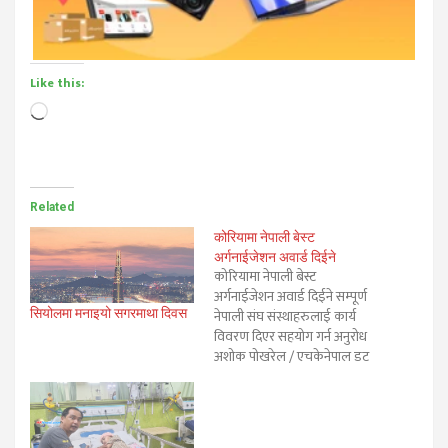
Like this:
Loading…
Related
कोरियामा नेपाली बेस्ट
अर्गनाईजेशन अवार्ड दिईने
कोरियामा नेपाली बेस्ट
अर्गनाईजेशन अवार्ड दिईने सम्पूर्ण
नेपाली संघ संस्थाहरुलाई कार्य
सियोलमा मनाइयो सगरमाथा दिवस
विवरण दिएर सहयोग गर्न अनुरोध
अशोक पोखरेल / एचकेनेपाल डट
कम- दक्षिण कोरिया ।दक्षिण
कोरियामा रहेका संघ संस्था
मध्येबाट उत्कृष्ट हुनेलाई पुरस्कृत
गरिने भएको छ। दक्षिण कोरियाबाट