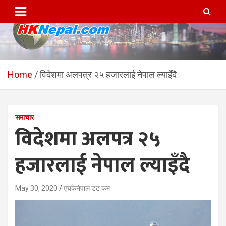
Skip
to
content
HKNepal.com – हङकङबाट
hknepal, hknepal.com, hk nepal, hk nepal com
सञ्चालित पहिलो नेपाली अनलाईन
Home
विदेशमा अलपत्र २५ हजारलाई नेपाल ल्याइँदै
पत्रिका
समाचार
विदेशमा अलपत्र २५
हजारलाई नेपाल ल्याइँदै
May 30, 2020
एचकेनेपाल डट कम