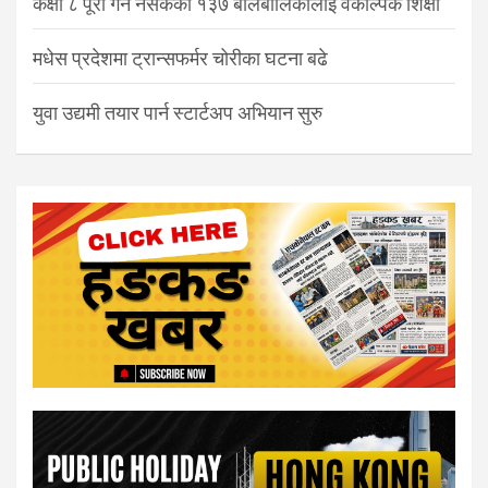
कक्षा ८ पूरा गर्न नसकेका १३७ बालबालिकालाई वैकल्पिक शिक्षा
मधेस प्रदेशमा ट्रान्सफर्मर चोरीका घटना बढे
युवा उद्यमी तयार पार्न स्टार्टअप अभियान सुरु