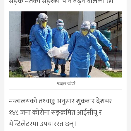
सङ्क्रमितको सङ्ख्या पनि बढ्न थालेको छ।
फाइल फोटो
मन्त्रालयको तथ्याङ्क अनुसार शुक्रबार देशभर
१४८ जना कोरोना सङ्क्रमित आईसीयू र
भेन्टिलेटरमा उपचाररत छन्।