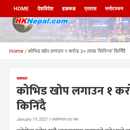
Skip
HOME
देशविदेश
हङकङ
प्रवास
मनोरञ्जन
to
content
HKNepal.com –
hknepal, hknepal.com, hk nepal, hk nepal com
हङकङबाट सञ्चालित पहिलो
Home
कोभिड खोप लगाउन १ करोड ३० लाख ‘सिरिन्ज’ किनिँदै
नेपाली अनलाईन पत्रिका
समाचार
कोभिड खोप लगाउन १ करो
किनिँदै
January 19, 2021
एचकेनेपाल डट कम