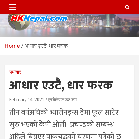
Skip
to
content
HKNepal.com – हङकङबाट
hknepal, hknepal.com, hk nepal, hk nepal com
सञ्चालित पहिलो नेपाली अनलाईन
Home
आधार एउटै, धार फरक
पत्रिका
समाचार
आधार एउटै, धार फरक
February 14, 2021
एचकेनेपाल डट कम
तीन वर्षअघिको भ्यालेनइन्स डेमा फूल साटेर
सुरु भएको केपी ओली–प्रचण्डको सम्बन्ध
अहिले बिग्रएर वाकयुद्धको चरणमा पुगेको छ।