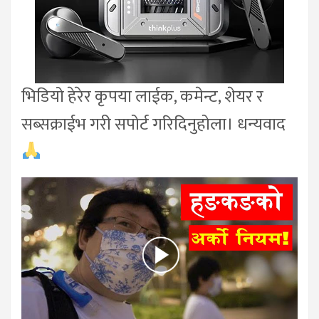
भिडियो हेरेर कृपया लाईक, कमेन्ट, शेयर र
सब्सक्राईभ गरी सपोर्ट गरिदिनुहोला। धन्यवाद