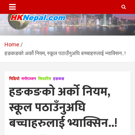
Skip
to
content
HKNepal.com – हङकङबाट
hknepal, hknepal.com, hk nepal, hk nepal com
सञ्चालित पहिलो नेपाली अनलाईन
Home
हङकङको अर्को नियम, स्कूल पठाउँनुअघि बच्चाहरुलाई भ्याक्सिन..!
पत्रिका
भिडियो
मनोरञ्जन
सिफारिस
हङकङ
हङकङको अर्को नियम,
स्कूल पठाउँनुअघि
बच्चाहरुलाई भ्याक्सिन..!