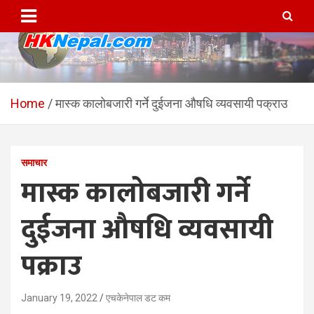
Skip
to
content
HKNepal.com – हङकङबाट
hknepal, hknepal.com, hk nepal, hk nepal com
सञ्चालित पहिलो नेपाली अनलाईन
Home
मास्क कालोबजारी गर्ने दुईजना औषधि व्यवसायी पक्राउ
पत्रिका
समाचार
मास्क कालोबजारी गर्ने
दुईजना औषधि व्यवसायी
पक्राउ
January 19, 2022
एचकेनेपाल डट कम