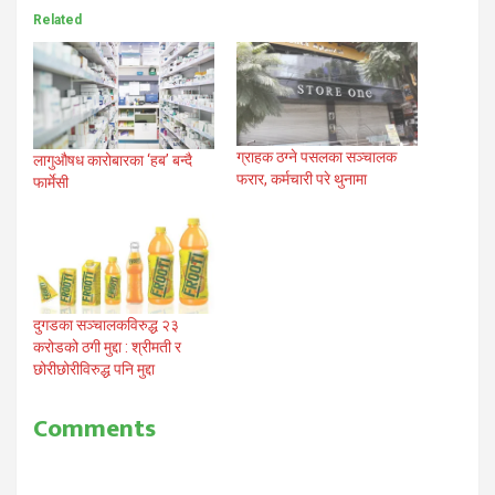
Related
ग्राहक ठग्ने पसलका सञ्चालक
लागुऔषध कारोबारका ‘हब’ बन्दै
फरार, कर्मचारी परे थुनामा
फार्मेसी
दुगडका सञ्चालकविरुद्ध २३
करोडको ठगी मुद्दा : श्रीमती र
छोरीछोरीविरुद्ध पनि मुद्दा
Comments