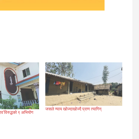
जसले न्याय खोज्दाखोज्दै प्राण त्यागिन्
रव’विरुद्धको ९ अभियोग