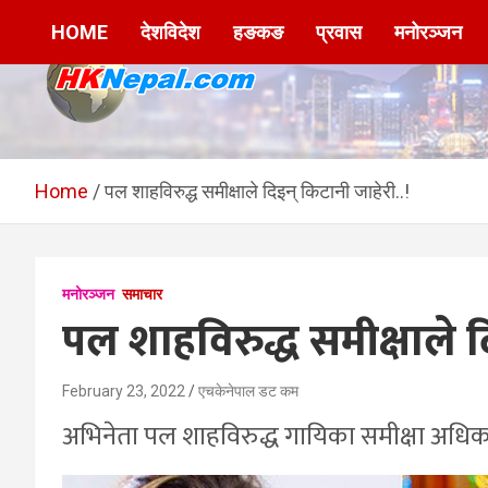
Skip
HOME
देशविदेश
हङकङ
प्रवास
मनोरञ्जन
to
content
HKNepal.com –
hknepal, hknepal.com, hk nepal, hk nepal com
हङकङबाट सञ्चालित पहिलो
Home
पल शाहविरुद्ध समीक्षाले दिइन् किटानी जाहेरी..!
नेपाली अनलाईन पत्रिका
मनोरञ्जन
समाचार
पल शाहविरुद्ध समीक्षाले द
February 23, 2022
एचकेनेपाल डट कम
अभिनेता पल शाहविरुद्ध गायिका समीक्षा अधिक