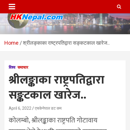
Skip
to
content
HKNepal.com – हङकङबाट
hknepal, hknepal.com, hk nepal, hk nepal com
सञ्चालित पहिलो नेपाली अनलाईन
Home
श्रीलङ्काका राष्ट्रपतिद्वारा सङ्कटकाल खारेज..
पत्रिका
विश्व
समाचार
श्रीलङ्काका राष्ट्रपतिद्वारा
सङ्कटकाल खारेज..
April 6, 2022
एचकेनेपाल डट कम
कोलम्बो, श्रीलङ्काका राष्ट्रपति गोटावाय