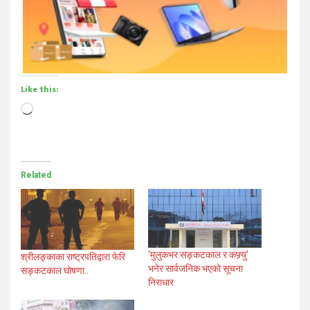
Like this:
Loading…
Related
‘मुलुकभर सङ्कटकाल र कफ्र्यु’
श्रीलङ्काका राष्ट्रपतिद्वारा फेरि
भनेर सार्वजनिक भएको सूचना
सङ्कटकाल घोषणा..
निराधार