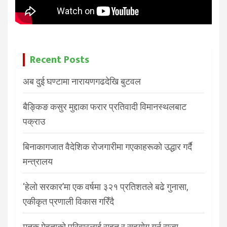
Recent Posts
अब दुई घण्टामा नारायणगढदेखि बुटवल
बैङ्किङ कसुर मुद्दाका फरार प्रतिवादी विमानस्थलबाट
पक्राउ
बिनाकागजात वैदेशिक रोजगारीमा गएकाहरूको उद्धार गर्दै
मन्त्रालय
‘हेलो सरकार’मा एक वर्षमा ३२१ प्रतिशतले बढे गुनासा,
एकीकृत प्रणाली विकास गरिँदै
मृतक मेहताको परिवारलाई राहत र सहयोग गर्न राज्य